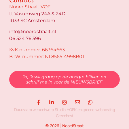
Noord Straalt VOF
tt Vasumweg 24A & 24D
1033 SC Amsterdam
info@noordstraalt.nl
06 524 76 596
KvK-nummer: 66364663
BTW-nummer: NL856514998B01
Ja, ik wil graag op de hoogte blijven en
schrijf me in voor de NIEUWSBRIEF
Duurzaam webontwerp
Studio HOEK
en
groene webhosting
Greenhost
© 2026 | NoordStraalt