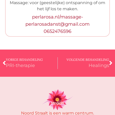
Massage: voor (geestelijke) ontspanning of om
het lijf los te maken.
perlarosa.nl/massage-
perlarosadanst@gmail.com
0652476596
VORIGE BEHANDELING
VOLGENDE BEHANDELING
PRI-therapie
Healings
Noord Straalt is een warm centrum.