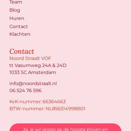
Team
Blog
Huren
Contact
Klachten
Contact
Noord Straalt VOF
tt Vasumweg 24A & 24D
1033 SC Amsterdam
info@noordstraalt.nl
06 524 76 596
KvK-nummer: 66364663
BTW-nummer: NL856514998B01
Ja, ik wil graag op de hoogte blijven en