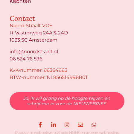
Klachten
Contact
Noord Straalt VOF
tt Vasumweg 24A & 24D
1033 SC Amsterdam
info@noordstraalt.nl
06 524 76 596
KvK-nummer: 66364663
BTW-nummer: NL856514998B01
Ja, ik wil graag op de hoogte blijven en
schrijf me in voor de NIEUWSBRIEF
Duurzaam webontwerp
Studio HOEK
en
groene webhosting