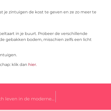
 je zintuigen de kost te geven en ze zo meer te
peltaart in je buurt. Probeer de verschillende
 de gebakken bodem, misschien zelfs een licht
intuigen.
chap: klik dan
hier.
Ayurveda bij Ginger & Yoga: holistisch leven in de moderne wereld