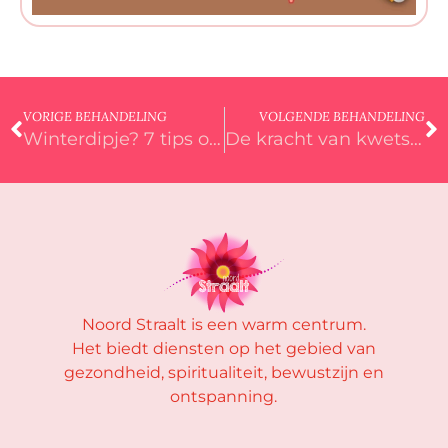
VORIGE BEHANDELING
VOLGENDE BEHANDELING
Winterdipje? 7 tips om minder last te hebben van de winterblues: Kim Vogel Orthomoleculair therapeute
De kracht van kwetsbaarheid bij orthomoleculaire therapie; Kim Vogel
Noord Straalt is een warm centrum.
Het biedt diensten op het gebied van
gezondheid, spiritualiteit, bewustzijn en
ontspanning.