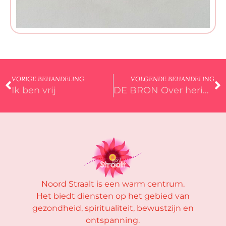
VORIGE BEHANDELING
VOLGENDE BEHANDELING
Ik ben vrij
DE BRON Over herinneren, verbinden en thuiskomen bij de Bron
Noord Straalt is een warm centrum.
Het biedt diensten op het gebied van
gezondheid, spiritualiteit, bewustzijn en
ontspanning.