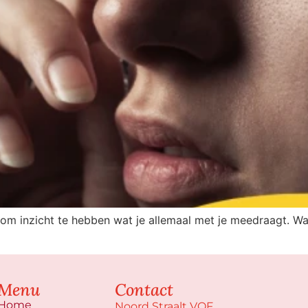
m inzicht te hebben wat je allemaal met je meedraagt. Wan
Menu
Contact
Home
Noord Straalt VOF