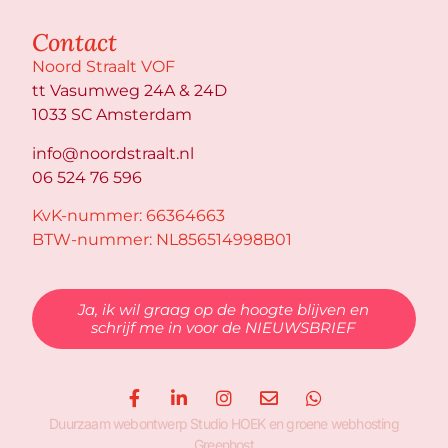
Contact
Noord Straalt VOF
tt Vasumweg 24A & 24D
1033 SC Amsterdam
info@noordstraalt.nl
06 524 76 596
KvK-nummer: 66364663
BTW-nummer: NL856514998B01
Ja, ik wil graag op de hoogte blijven en
schrijf me in voor de NIEUWSBRIEF
Duurzaam webontwerp
Studio HOEK
en
groene webhosting
Greenhost