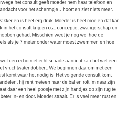
erwege het consult geeft moeder hem haar telefoon en
 aandacht voor het schermpje…hoort en ziet niets meer.
 wakker en is heel erg druk. Moeder is heel moe en dat kan
k in het consult krijgen o.a. conceptie, zwangerschap en
s hebben gehad. Misschien weet je nog wel hoe de
eutels als je 7 meter onder water moest zwemmen en hoe
el een echo niet echt schade aanricht kan het wel een
in het vruchtwater dobbert. We beginnen daarom met een
rust komt waar het nodig is. Het volgende consult komt
elen, hij rent meteen naar de bal en rolt ‘m naar zijn
at daar een heel poosje met zijn handjes op zijn rug te
 beter in- en door. Moeder straalt. Er is veel meer rust en