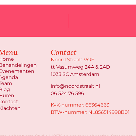
Menu
Contact
Home
Noord Straalt VOF
Behandelingen
tt Vasumweg 24A & 24D
Evenementen
1033 SC Amsterdam
Agenda
Team
info@noordstraalt.nl
Blog
06 524 76 596
Huren
Contact
KvK-nummer: 66364663
Klachten
BTW-nummer: NL856514998B01