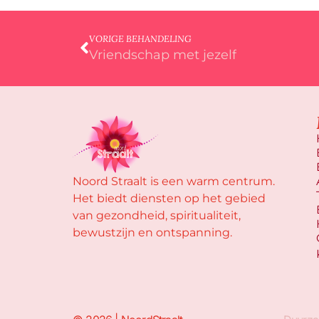
VORIGE BEHANDELING
Vriendschap met jezelf
Noord Straalt is een warm centrum.
Het biedt diensten op het gebied
van gezondheid, spiritualiteit,
bewustzijn en ontspanning.